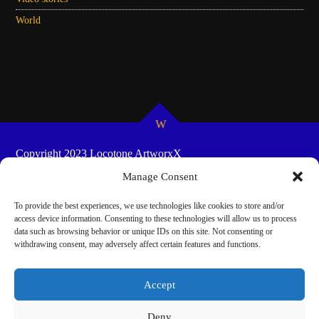
World
Copyright 2023 Locotone ArtworxX
HOME
SHOW-SCHEDULES
COOKIE POLICY
Manage Consent
(EU)
To provide the best experiences, we use technologies like cookies to store and/or
access device information. Consenting to these technologies will allow us to process
data such as browsing behavior or unique IDs on this site. Not consenting or
withdrawing consent, may adversely affect certain features and functions.
Accept
Deny
Cookie Consent mit Real Cookie Banner