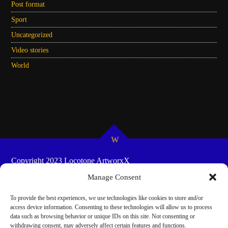
Post format
Sport
Uncategorized
Video stories
World
Copyright 2023 Locotone ArtworxX
HOME
SHOW-SCHEDULES
COOKIE POLICY
Manage Consent
(EU)
To provide the best experiences, we use technologies like cookies to store and/or
access device information. Consenting to these technologies will allow us to process
data such as browsing behavior or unique IDs on this site. Not consenting or
withdrawing consent, may adversely affect certain features and functions.