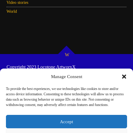
Video stories
World
Copyright 2023 Locotone ArtworxX
HOME
SHOW-SCHEDULES
COOKIE POLICY
Manage Consent
(EU)
To provide the best experiences, we use technologies like cookies to store and/or
access device information. Consenting to these technologies will allow us to process
data such as browsing behavior or unique IDs on this site. Not consenting or
withdrawing consent, may adversely affect certain features and functions.
Accept