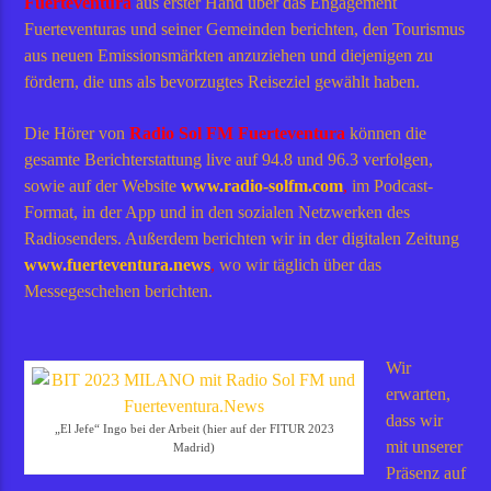
Fuerteventura
aus erster Hand über das Engagement
Fuerteventuras und seiner Gemeinden berichten, den Tourismus
aus neuen Emissionsmärkten anzuziehen und diejenigen zu
fördern, die uns als bevorzugtes Reiseziel gewählt haben.
Die Hörer von
Radio Sol FM Fuerteventura
können die
gesamte Berichterstattung live auf 94.8 und 96.3 verfolgen,
sowie auf der Website
www.radio-solfm.com
,
im Podcast-
Format, in der App und in den sozialen Netzwerken des
Radiosenders. Außerdem berichten wir in der digitalen Zeitung
www.fuerteventura.news
,
wo wir täglich über das
Messegeschehen berichten.
Wir
erwarten,
dass wir
„El Jefe“ Ingo bei der Arbeit (hier auf der FITUR 2023
mit unserer
Madrid)
Präsenz auf