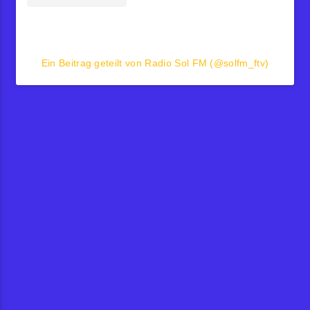
Ein Beitrag geteilt von Radio Sol FM (@solfm_ftv)