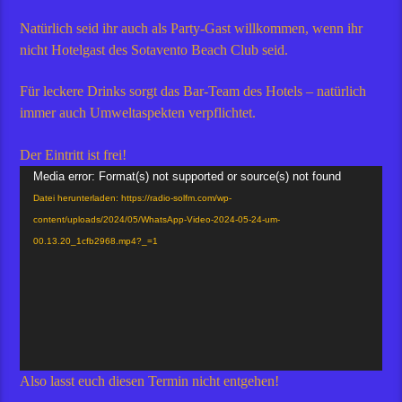
Natürlich seid ihr auch als Party-Gast willkommen, wenn ihr
nicht Hotelgast des Sotavento Beach Club seid.
Für leckere Drinks sorgt das Bar-Team des Hotels – natürlich
immer auch Umweltaspekten verpflichtet.
Der Eintritt ist frei!
Video-
Media error: Format(s) not supported or source(s) not found
Player
Datei herunterladen: https://radio-solfm.com/wp-
content/uploads/2024/05/WhatsApp-Video-2024-05-24-um-
00.13.20_1cfb2968.mp4?_=1
Also lasst euch diesen Termin nicht entgehen!