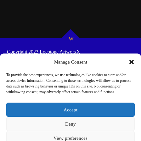
Copyright 2023 Locotone ArtworxX
HOME
SHOW-SCHEDULES
COOKIE POLICY
Manage Consent
(EU)
To provide the best experiences, we use technologies like cookies to store and/or
access device information. Consenting to these technologies will allow us to process
data such as browsing behavior or unique IDs on this site. Not consenting or
withdrawing consent, may adversely affect certain features and functions.
Accept
Deny
Cookie Consent mit Real Cookie Banner
View preferences