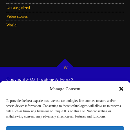
Uncategorized
Video stories
World
Copyright 2023 Locotone ArtworxX
HOME
SHOW-SCHEDULES
COOKIE POLICY
Manage Consent
(EU)
To provide the best experiences, we use technologies like cookies to store and/or
access device information. Consenting to these technologies will allow us to process
data such as browsing behavior or unique IDs on this site. Not consenting or
withdrawing consent, may adversely affect certain features and functions.