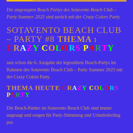
Die angesagten Beach Partys des Sotavento Beach Club –
Party Summer 2025 sind zurück mit der Crazy Colors Party.
SOTAVENTO BEACH CLUB
– PARTY #8
THEMA :
C
R
A
Z
Y
C
O
L
O
R
S
P
A
R
T
Y
nun schon die 6. Ausgabe der legendären Beach-Partys im
Rahmen des Sotavento Beach Club – Party Summer 2025 mit
der Crazy Colors Party.
THEMA HEUTE
C
R
A
Z
Y
C
O
L
O
R
S
P
A
R
T
Y
Die Beach-Parties im Sotavento Beach Club sind immer
angesagt und sorgen für Party-Stimmung und Urlaubsfeeling
pur.