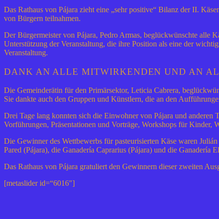
Das Rathaus von Pájara zieht eine „sehr positive“ Bilanz der II. K
von Bürgern teilnahmen.
Der Bürgermeister von Pájara, Pedro Armas, beglückwünschte alle Kä
Unterstützung der Veranstaltung, die ihre Position als eine der wicht
Veranstaltung.
DANK AN ALLE MITWIRKENDEN UND AN A
Die Gemeinderätin für den Primärsektor, Leticia Cabrera, beglückwü
Sie dankte auch den Gruppen und Künstlern, die an den Aufführungen
Drei Tage lang konnten sich die Einwohner von Pájara und anderen Tei
Vorführungen, Präsentationen und Vorträge, Workshops für Kinder, 
Die Gewinner des Wettbewerbs für pasteurisierten Käse waren Julián
Pared (Pájara), die Ganadería Caprarius (Pájara) und die Ganadería 
Das Rathaus von Pájara gratuliert den Gewinnern dieser zweiten Aus
[metaslider id=“6016″]