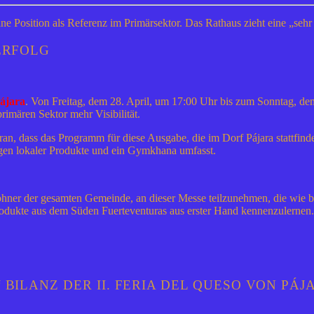
ne Position als Referenz im Primärsektor. Das Rathaus zieht eine „sehr
 ERFOLG
ájar
a
. Von Freitag, dem 28. April, um 17:00 Uhr bis zum Sonntag, de
rimären Sektor mehr Visibilität.
aran, dass das Programm für diese Ausgabe, die im Dorf Pájara stattfi
gen lokaler Produkte und ein Gymkhana umfasst.
ner der gesamten Gemeinde, an dieser Messe teilzunehmen, die wie bei 
rodukte aus dem Süden Fuerteventuras aus erster Hand kennenzulernen.
 BILANZ DER II. FERIA DEL QUESO VON PÁJ