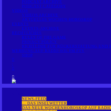
PODCAST ARCHIVE
PODCAST CATEGORY
VIDEOS
VIDEOS ARCHIVE
AKTUELLES WOCHEN-HOROSKOP
EVENTS
EVENTS-ARCHIVE
RECHTLICHES
RULES OF THE GAME
PRIVACY POLICY
RICHTLINIE FÜR RÜCKERSTATTUNG UND
WERBUNG AUF RADIO SOL FM FTV
SHOP
SOLFM HOME
NEWS
NEWS-FEED
… DAS INSELWETTER
DAS NEUE WOCHENHOROSKOP AUF RADIO