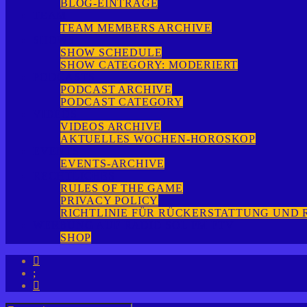
BLOG-EINTRÄGE
TEAM
TEAM MEMBERS ARCHIVE
SHOWS
SHOW SCHEDULE
SHOW CATEGORY: MODERIERT
PODCASTS
PODCAST ARCHIVE
PODCAST CATEGORY
VIDEOS
VIDEOS ARCHIVE
AKTUELLES WOCHEN-HOROSKOP
EVENTS
EVENTS-ARCHIVE
RECHTLICHES
RULES OF THE GAME
PRIVACY POLICY
RICHTLINIE FÜR RÜCKERSTATTUNG UND
WERBUNG AUF RADIO SOL FM FTV
SHOP