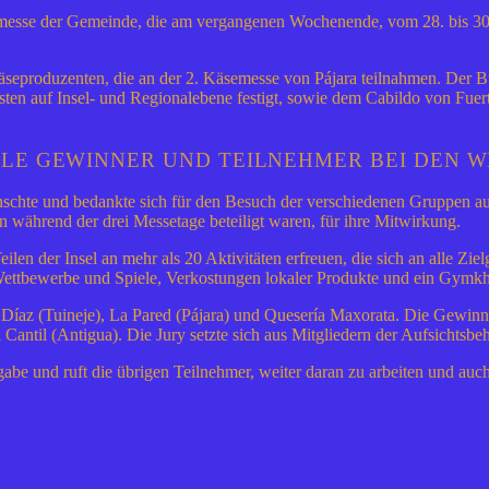
äsemesse der Gemeinde, die am vergangenen Wochenende, vom 28. bis 30
seproduzenten, die an der 2. Käsemesse von Pájara teilnahmen. Der Bü
igsten auf Insel- und Regionalebene festigt, sowie dem Cabildo von Fue
LLE GEWINNER UND TEILNEHMER BEI DEN 
nschte und bedankte sich für den Besuch der verschiedenen Gruppen auf
 während der drei Messetage beteiligt waren, für ihre Mitwirkung.
len der Insel an mehr als 20 Aktivitäten erfreuen, die sich an alle Z
Wettbewerbe und Spiele, Verkostungen lokaler Produkte und ein Gymk
 Díaz (Tuineje), La Pared (Pájara) und Quesería Maxorata. Die Gewin
El Cantil (Antigua). Die Jury setzte sich aus Mitgliedern der Aufsic
gabe und ruft die übrigen Teilnehmer, weiter daran zu arbeiten und au