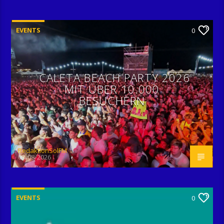
EVENTS
0
CALETA BEACH PARTY 2026
MIT ÜBER 10.000
BESUCHERN
RedaktionSolFM
03/08/2026
EVENTS
0