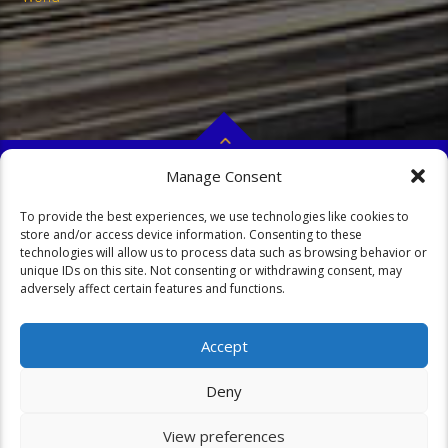
Manage Consent
Copyright 2023 Locotone ArtworxX
HOME
SHOW-SCHEDULES
COOKIE POLICY (EU)
To provide the best experiences, we use technologies like cookies to
store and/or access device information. Consenting to these
technologies will allow us to process data such as browsing behavior or
unique IDs on this site. Not consenting or withdrawing consent, may
adversely affect certain features and functions.
Accept
Deny
Cookie Consent mit Real Cookie Banner
View preferences