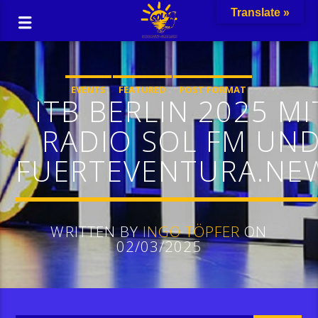
Translate »
EVENTS
FEATURED
POST FORMAT
ITB BERLIN 2025 MI
RADIO SOL FM UN
FUERTEVENTURA.NE
WRITTEN BY
INGO TÖPFER
ON
02/03/2025