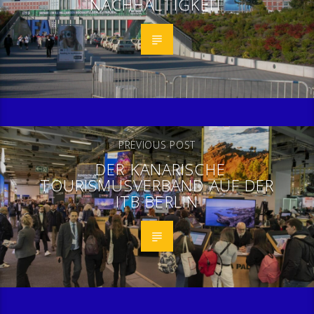
NACHHALTIGKEIT
PREVIOUS POST
DER KANARISCHE
TOURISMUSVERBAND AUF DER
ITB BERLIN