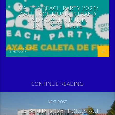
CALETA BEACH PARTY 2026:
ZWEI TAGE MUSIK, STRAND
UND SOMMER PUR IN
CALETA DE FUSTE
RedaktionSolFM
31/07/2026
CONTINUE READING
NEXT POST
ITB BERLIN 2025: FOKUS AUF