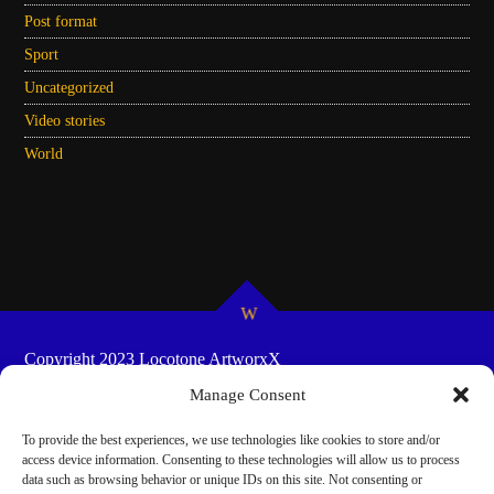
Post format
Sport
Uncategorized
Video stories
World
Copyright 2023 Locotone ArtworxX
HOME
SHOW-SCHEDULES
COOKIE POLICY
Manage Consent
(EU)
To provide the best experiences, we use technologies like cookies to store and/or
access device information. Consenting to these technologies will allow us to process
data such as browsing behavior or unique IDs on this site. Not consenting or