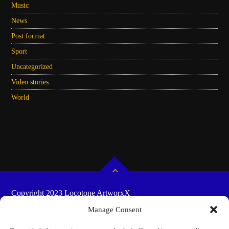
Music
News
Post format
Sport
Uncategorized
Video stories
World
Copyright 2023 Locotone ArtworxX
HOME
SHOW-SCHEDULES
COOKIE
Manage Consent
POLICY (EU)