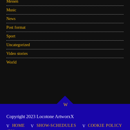
Messen
Music
News
Post format
Sport
Uncategorized
Video stories
World
Copyright 2023 Locotone ArtworxX
HOME
SHOW-SCHEDULES
COOKIE POLICY