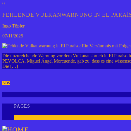
0
FEHLENDE VULKANWARNUNG IN EL PARAÍS
Ingo Töpfer
07/11/2025
Die unzureichende Warnung vor dem Vulkanausbruch in El Paraíso hat 
PEVOLCA, Miguel Ángel Morcuende, gab zu, dass es eine wissenschaf
Die […]
ADS
PAGES
1