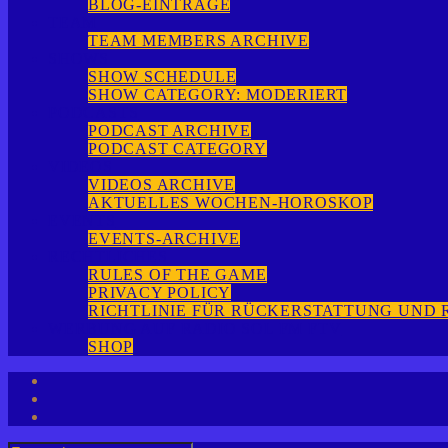
BLOG-EINTRÄGE
TEAM
TEAM MEMBERS ARCHIVE
SHOWS
SHOW SCHEDULE
SHOW CATEGORY: MODERIERT
PODCASTS
PODCAST ARCHIVE
PODCAST CATEGORY
VIDEOS
VIDEOS ARCHIVE
AKTUELLES WOCHEN-HOROSKOP
EVENTS
EVENTS-ARCHIVE
RECHTLICHES
RULES OF THE GAME
PRIVACY POLICY
RICHTLINIE FÜR RÜCKERSTATTUNG UND
WERBUNG AUF RADIO SOL FM FTV
SHOP