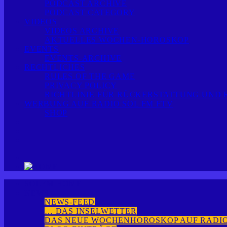
PODCAST ARCHIVE
PODCAST CATEGORY
VIDEOS
VIDEOS ARCHIVE
AKTUELLES WOCHEN-HOROSKOP
EVENTS
EVENTS-ARCHIVE
RECHTLICHES
RULES OF THE GAME
PRIVACY POLICY
RICHTLINIE FÜR RÜCKERSTATTUNG UND
WERBUNG AUF RADIO SOL FM FTV
SHOP
SOLFM HOME
NEWS
NEWS-FEED
… DAS INSELWETTER
DAS NEUE WOCHENHOROSKOP AUF RADIO