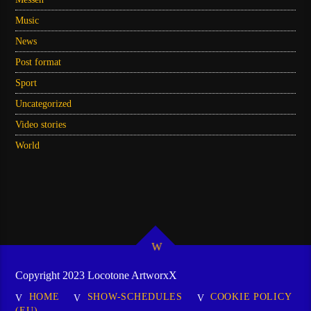
Music
News
Post format
Sport
Uncategorized
Video stories
World
Copyright 2023 Locotone ArtworxX
HOME
SHOW-SCHEDULES
COOKIE POLICY
(EU)