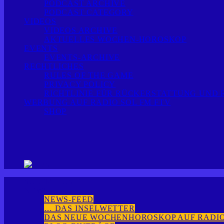
PODCAST ARCHIVE
PODCAST CATEGORY
VIDEOS
VIDEOS ARCHIVE
AKTUELLES WOCHEN-HOROSKOP
EVENTS
EVENTS-ARCHIVE
RECHTLICHES
RULES OF THE GAME
PRIVACY POLICY
RICHTLINIE FÜR RÜCKERSTATTUNG UND
WERBUNG AUF RADIO SOL FM FTV
SHOP
SOLFM HOME
NEWS
NEWS-FEED
… DAS INSELWETTER
DAS NEUE WOCHENHOROSKOP AUF RADIO