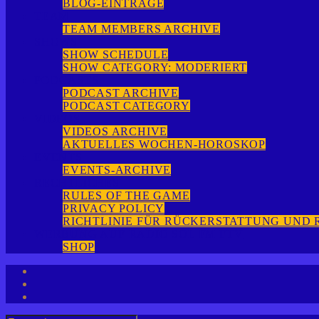
BLOG-EINTRÄGE
TEAM
TEAM MEMBERS ARCHIVE
SHOWS
SHOW SCHEDULE
SHOW CATEGORY: MODERIERT
PODCASTS
PODCAST ARCHIVE
PODCAST CATEGORY
VIDEOS
VIDEOS ARCHIVE
AKTUELLES WOCHEN-HOROSKOP
EVENTS
EVENTS-ARCHIVE
RECHTLICHES
RULES OF THE GAME
PRIVACY POLICY
RICHTLINIE FÜR RÜCKERSTATTUNG UND
WERBUNG AUF RADIO SOL FM FTV
SHOP