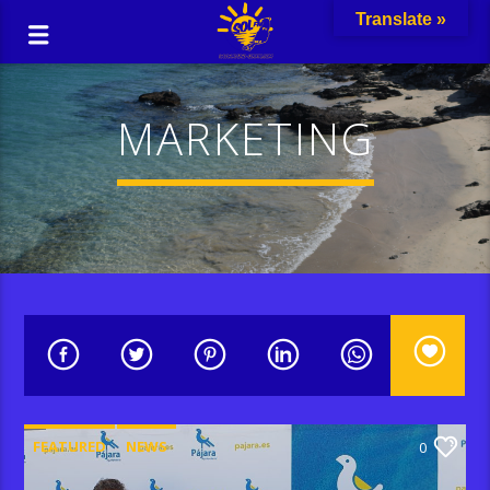
Translate »
MARKETING
FEATURED
NEWS
0