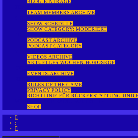
BLOG-EINTRÄGE
TEAM
TEAM MEMBERS ARCHIVE
SHOWS
SHOW SCHEDULE
SHOW CATEGORY: MODERIERT
PODCASTS
PODCAST ARCHIVE
PODCAST CATEGORY
VIDEOS
VIDEOS ARCHIVE
AKTUELLES WOCHEN-HOROSKOP
EVENTS
EVENTS-ARCHIVE
RECHTLICHES
RULES OF THE GAME
PRIVACY POLICY
RICHTLINIE FÜR RÜCKERSTATTUNG UND
WERBUNG AUF RADIO SOL FM FTV
SHOP