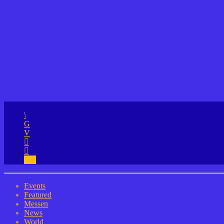
1
Events
Featured
Messen
News
World