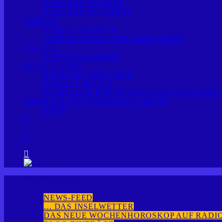
PODCAST ARCHIVE
PODCAST CATEGORY
VIDEOS
VIDEOS ARCHIVE
AKTUELLES WOCHEN-HOROSKOP
EVENTS
EVENTS-ARCHIVE
RECHTLICHES
RULES OF THE GAME
PRIVACY POLICY
RICHTLINIE FÜR RÜCKERSTATTUNG UND
WERBUNG AUF RADIO SOL FM FTV
SHOP
SOLFM HOME
NEWS
NEWS-FEED
… DAS INSELWETTER
DAS NEUE WOCHENHOROSKOP AUF RADIO