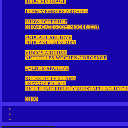
BLOG-EINTRÄGE
TEAM
TEAM MEMBERS ARCHIVE
SHOWS
SHOW SCHEDULE
SHOW CATEGORY: MODERIERT
PODCASTS
PODCAST ARCHIVE
PODCAST CATEGORY
VIDEOS
VIDEOS ARCHIVE
AKTUELLES WOCHEN-HOROSKOP
EVENTS
EVENTS-ARCHIVE
RECHTLICHES
RULES OF THE GAME
PRIVACY POLICY
RICHTLINIE FÜR RÜCKERSTATTUNG UND
WERBUNG AUF RADIO SOL FM FTV
SHOP