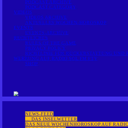
PODCAST ARCHIVE
PODCAST CATEGORY
VIDEOS
VIDEOS ARCHIVE
AKTUELLES WOCHEN-HOROSKOP
EVENTS
EVENTS-ARCHIVE
RECHTLICHES
RULES OF THE GAME
PRIVACY POLICY
RICHTLINIE FÜR RÜCKERSTATTUNG UND
WERBUNG AUF RADIO SOL FM FTV
SHOP
SOLFM HOME
NEWS
NEWS-FEED
… DAS INSELWETTER
DAS NEUE WOCHENHOROSKOP AUF RADIO