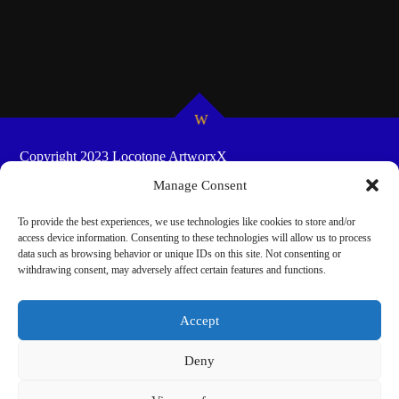
Copyright 2023 Locotone ArtworxX
HOME
SHOW-SCHEDULES
COOKIE POLICY
Manage Consent
(EU)
To provide the best experiences, we use technologies like cookies to store and/or
access device information. Consenting to these technologies will allow us to process
data such as browsing behavior or unique IDs on this site. Not consenting or
withdrawing consent, may adversely affect certain features and functions.
Accept
Deny
Cookie Consent mit Real Cookie Banner