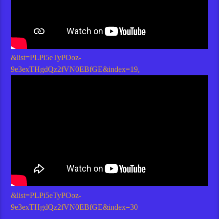
&list=PLPi5eTyPOoz-
9e3exTHgdQz2fVN0EBfGE&index=19
,
&list=PLPi5eTyPOoz-
9e3exTHgdQz2fVN0EBfGE&index=30