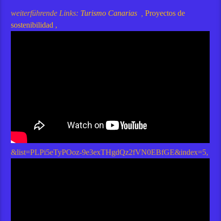
weiterführende Links:
Turismo Canarias
,
Proyectos de
sostenibilidad
,
&list=PLPi5eTyPOoz-9e3exTHgdQz2fVN0EBfGE&index=5
,