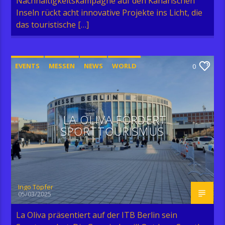
Nachhaltigkeitskampagne auf den Kanarischen
Inseln rückt acht innovative Projekte ins Licht, die
das touristische […]
EVENTS
MESSEN
NEWS
WORLD
0
LA OLIVA FÖRDERT
SPORTTOURISMUS
Ingo Töpfer
05/03/2025
La Oliva präsentiert auf der ITB Berlin sein