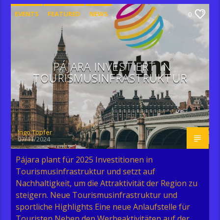
EVENTS
FEATURED
NEWS
0
POST FORMAT
WORLD
PÁJARA INVESTIERT IN
TOURISMUSINFRASTRUKTUR
Ingo Töpfer
07/11/2024
Pájara plant für 2025 Investitionen in
Tourismusinfrastruktur und setzt auf
Nachhaltigkeit, um die Attraktivität der Region zu
steigern. Neue Tourismusinfrastruktur und
sportliche Highlights Eine neue Anlaufstelle für
Touristen Neben den Werbeaktivitäten auf der