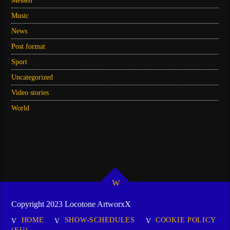
Messen
Music
News
Post format
Sport
Uncategorized
Video stories
World
Copyright 2023 Locotone ArtworxX
HOME
SHOW-SCHEDULES
COOKIE POLICY