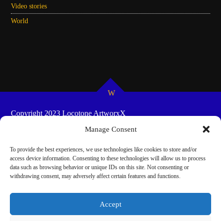
Video stories
World
Copyright 2023 Locotone ArtworxX
HOME
SHOW-SCHEDULES
COOKIE POLICY
Manage Consent
(EU)
To provide the best experiences, we use technologies like cookies to store and/or
access device information. Consenting to these technologies will allow us to process
data such as browsing behavior or unique IDs on this site. Not consenting or
withdrawing consent, may adversely affect certain features and functions.
Accept