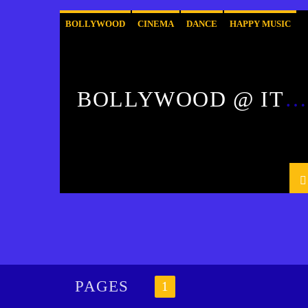
BOLLYWOOD
CINEMA
DANCE
HAPPY MUSIC
OST
POP
BOLLYWOOD @ IT´S
BEST! WITH SUKRITI
PAGES
1