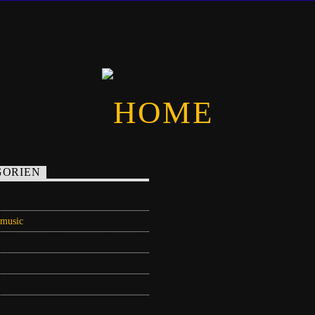
GORIEN
 music