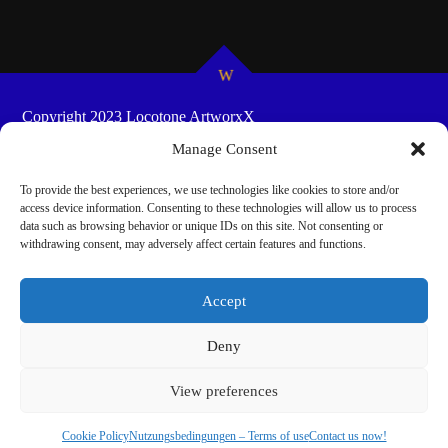
Copyright 2023 Locotone ArtworxX
HOME
SHOW-SCHEDULES
COOKIE POLICY
Manage Consent
(EU)
To provide the best experiences, we use technologies like cookies to store and/or
access device information. Consenting to these technologies will allow us to process
data such as browsing behavior or unique IDs on this site. Not consenting or
withdrawing consent, may adversely affect certain features and functions.
Accept
Deny
Cookie Consent mit Real Cookie Banner
View preferences
Cookie Policy
Nutzungsbedingungen – Terms of use
Contact us now!