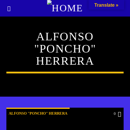
Translate »
ALFONSO
"PONCHO"
HERRERA
ALFONSO "PONCHO" HERRERA
0
ALICIA CIVIA
ALVARO BLANCO
LADO B