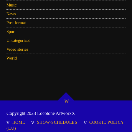
Music
News
Post format
Sport
Uncategorized
Video stories
World
Copyright 2023 Locotone ArtworxX
HOME
SHOW-SCHEDULES
COOKIE POLICY
(EU)