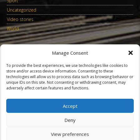
Sport
Uncategorized
Video stories
World
Manage Consent
To provide the best experiences, we use technologies like cookies to
store and/or access device information. Consenting to these
technologies will allow us to process data such as browsing behavior or
unique IDs on this site. Not consenting or withdrawing consent, may
Copyright 2023 Locotone ArtworxX
adversely affect certain features and functions.
HOME
SHOW-SCHEDULES
COOKIE POLICY (EU)
Accept
Deny
View preferences