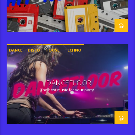
DANCE
DISCO
HOUSE
TECHNO
DANCEFLOOR
The best music for your party.