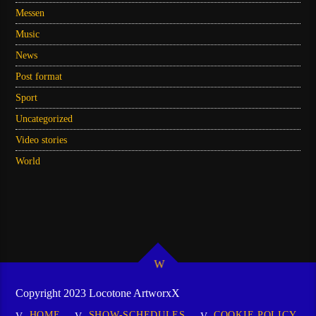
Messen
Music
News
Post format
Sport
Uncategorized
Video stories
World
Copyright 2023 Locotone ArtworxX
HOME
SHOW-SCHEDULES
COOKIE POLICY