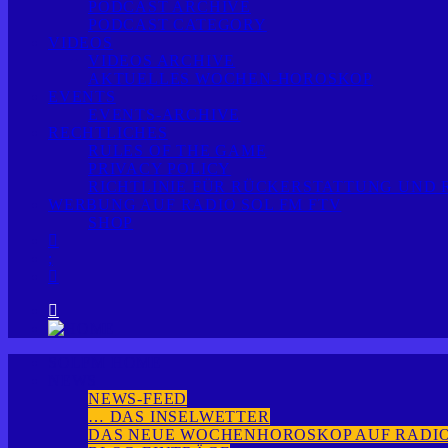
PODCAST ARCHIVE
PODCAST CATEGORY
VIDEOS
VIDEOS ARCHIVE
AKTUELLES WOCHEN-HOROSKOP
EVENTS
EVENTS-ARCHIVE
RECHTLICHES
RULES OF THE GAME
PRIVACY POLICY
RICHTLINIE FÜR RÜCKERSTATTUNG UND
WERBUNG AUF RADIO SOL FM FTV
SHOP
SOLFM HOME
NEWS
NEWS-FEED
… DAS INSELWETTER
DAS NEUE WOCHENHOROSKOP AUF RADIO