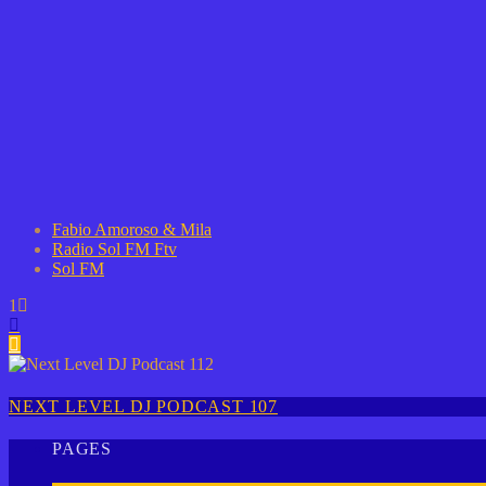
Fabio Amoroso & Mila
Radio Sol FM Ftv
Sol FM
1
NEXT LEVEL DJ PODCAST 107
PAGES