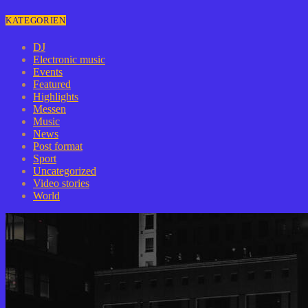
KATEGORIEN
DJ
Electronic music
Events
Featured
Highlights
Messen
Music
News
Post format
Sport
Uncategorized
Video stories
World