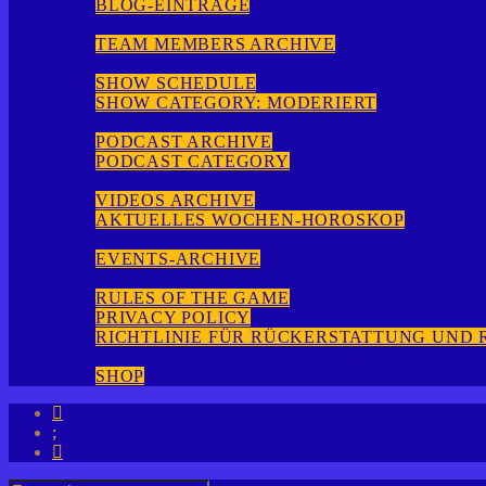
BLOG-EINTRÄGE
TEAM
TEAM MEMBERS ARCHIVE
SHOWS
SHOW SCHEDULE
SHOW CATEGORY: MODERIERT
PODCASTS
PODCAST ARCHIVE
PODCAST CATEGORY
VIDEOS
VIDEOS ARCHIVE
AKTUELLES WOCHEN-HOROSKOP
EVENTS
EVENTS-ARCHIVE
RECHTLICHES
RULES OF THE GAME
PRIVACY POLICY
RICHTLINIE FÜR RÜCKERSTATTUNG UND
WERBUNG AUF RADIO SOL FM FTV
SHOP