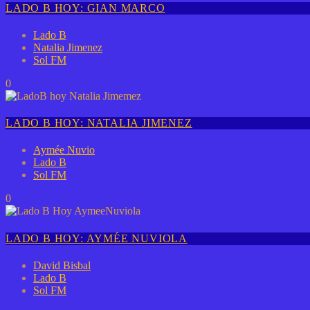
LADO B HOY: GIAN MARCO
Lado B
Natalia Jimenez
Sol FM
0
LADO B HOY: NATALIA JIMENEZ
Aymée Nuvio
Lado B
Sol FM
0
LADO B HOY: AYMÉE NUVIOLA
David Bisbal
Lado B
Sol FM