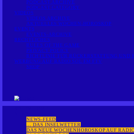
PODCAST ARCHIVE
PODCAST CATEGORY
VIDEOS
VIDEOS ARCHIVE
AKTUELLES WOCHEN-HOROSKOP
EVENTS
EVENTS-ARCHIVE
RECHTLICHES
RULES OF THE GAME
PRIVACY POLICY
RICHTLINIE FÜR RÜCKERSTATTUNG UND
WERBUNG AUF RADIO SOL FM FTV
SHOP
SOLFM HOME
NEWS
NEWS-FEED
… DAS INSELWETTER
DAS NEUE WOCHENHOROSKOP AUF RADIO