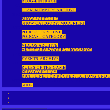
BLOG-EINTRÄGE
TEAM
TEAM MEMBERS ARCHIVE
SHOWS
SHOW SCHEDULE
SHOW CATEGORY: MODERIERT
PODCASTS
PODCAST ARCHIVE
PODCAST CATEGORY
VIDEOS
VIDEOS ARCHIVE
AKTUELLES WOCHEN-HOROSKOP
EVENTS
EVENTS-ARCHIVE
RECHTLICHES
RULES OF THE GAME
PRIVACY POLICY
RICHTLINIE FÜR RÜCKERSTATTUNG UND
WERBUNG AUF RADIO SOL FM FTV
SHOP